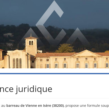
nce juridique
it au
barreau de Vienne en Isère (38200)
, propose une formule soup