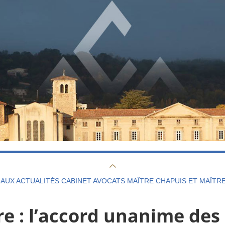
AUX ACTUALITÉS CABINET AVOCATS MAÎTRE CHAPUIS ET MAÎTR
 : l’accord unanime des 