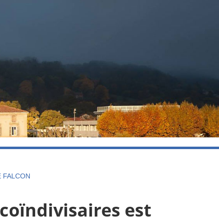
E FALCON
coïndivisaires est