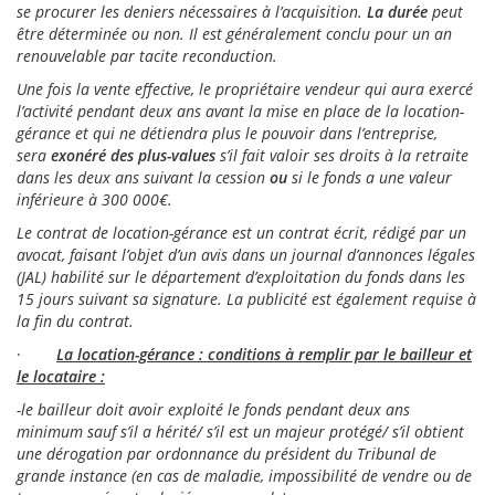
se procurer les deniers nécessaires à l’acquisition.
La durée
peut
être déterminée ou non. Il est généralement conclu pour un an
renouvelable par tacite reconduction.
Une fois la vente effective, le propriétaire vendeur qui aura exercé
l’activité pendant deux ans avant la mise en place de la location-
gérance et qui ne détiendra plus le pouvoir dans l’entreprise,
sera
exonéré des plus-values
s’il fait valoir ses droits à la retraite
dans les deux ans suivant la cession
ou
si le fonds a une valeur
inférieure à 300 000€.
Le contrat de location-gérance est un contrat écrit, rédigé par un
avocat, faisant l’objet d’un avis dans un journal d’annonces légales
(JAL) habilité sur le département d’exploitation du fonds dans les
15 jours suivant sa signature. La publicité est également requise à
la fin du contrat.
·
La location-gérance : conditions à remplir par le bailleur et
le locataire :
-le bailleur doit avoir exploité le fonds pendant deux ans
minimum sauf s’il a hérité/ s’il est un majeur protégé/ s’il obtient
une dérogation par ordonnance du président du Tribunal de
grande instance (en cas de maladie, impossibilité de vendre ou de