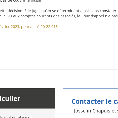
 pas de couvrir le passif.
 cette décision. Elle juge, qu’en se déterminant ainsi, sans constat
 de la SCI aux comptes courants des associés, la Cour d'appel n'a
pas
vrier 2023, pourvoi n° 20-22.018
iculier
Contacter le 
Josselin Chapuis et
uis met en place des