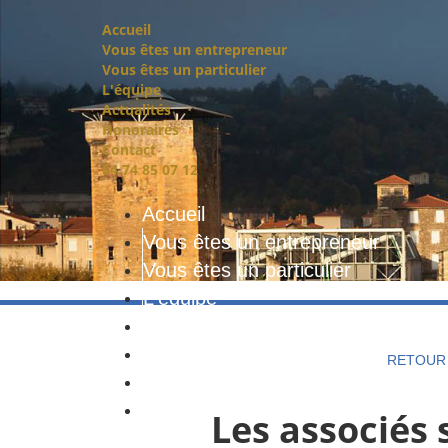
Accueil
Vous êtes un entrepreneur
Vous êtes un particulier
L'équipe
Actualités
Honoraires
Contact
04 74 85 07 12
Accueil
Vous êtes un entrepreneur
Vous êtes un particulier
L'équipe
Actualités
Honoraires
RETOUR 
Contact
04 74 85 07 12
Les associés