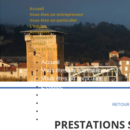
Accueil
Vous êtes un entrepreneur
Vous êtes un particulier
L'équipe
Actualités
Honoraires
Contact
04 74 85 07 12
Accueil
Vous êtes un entrepreneur
Vous êtes un particulier
L'équipe
Actualités
Honoraires
RETOUR 
Contact
04 74 85 07 12
PRESTATIONS 