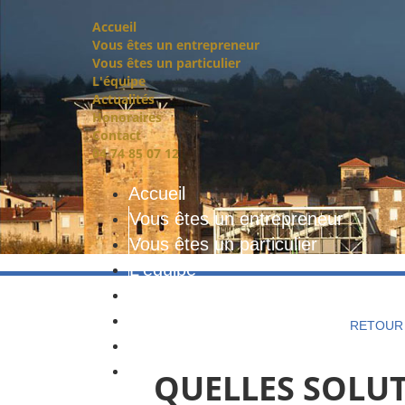
Accueil
Vous êtes un entrepreneur
Vous êtes un particulier
L'équipe
Actualités
Honoraires
Contact
04 74 85 07 12
Accueil
Vous êtes un entrepreneur
Vous êtes un particulier
L'équipe
Actualités
Honoraires
RETOUR 
Contact
04 74 85 07 12
QUELLES SOLUT