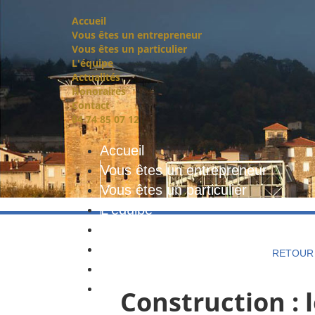
Accueil
Vous êtes un entrepreneur
Vous êtes un particulier
L'équipe
Actualités
Honoraires
Contact
04 74 85 07 12
Accueil
Vous êtes un entrepreneur
Vous êtes un particulier
L'équipe
Actualités
Honoraires
RETOUR 
Contact
04 74 85 07 12
Construction : l