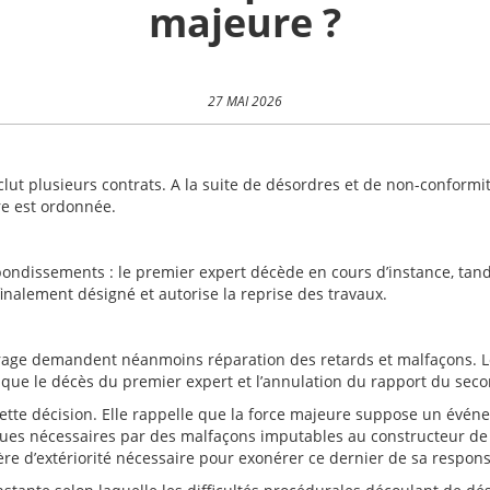
majeure ?
27 MAI 2026
ut plusieurs contrats. A la suite de désordres et de non-conformité
re est ordonnée.
ondissements : le premier expert décède en cours d’instance, tand
finalement désigné et autorise la reprise des travaux.
vrage demandent néanmoins réparation des retards et malfaçons. Le
t que le décès du premier expert et l’annulation du rapport du sec
 cette décision. Elle rappelle que la force majeure suppose un évén
endues nécessaires par des malfaçons imputables au constructeur de 
re d’extériorité nécessaire pour exonérer ce dernier de sa responsa