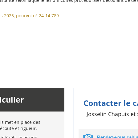
stante selon laquelle les difficultés procédurales découlant de d
s 2026, pourvoi n° 24-14.789
iculier
Contacter le 
Josselin Chapuis et
uis met en place des
écoute et rigueur.
intérêts, avec une
Rendez-vous cabin