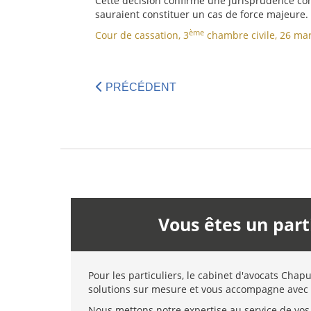
Cette décision confirme une jurisprudence con
sauraient constituer un cas de force majeure.
ème
Cour de cassation, 3
chambre civile, 26 mar
PRÉCÉDENT
Vous êtes un part
Pour les particuliers, le cabinet d'avocats Chap
solutions sur mesure et vous accompagne avec 
Nous mettons notre expertise au service de vos 