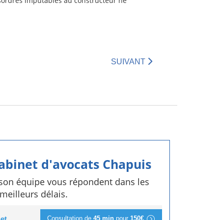
ésordres imputables au constructeur ne
SUIVANT
cabinet d'avocats Chapuis
 son équipe vous répondent dans les
meilleurs délais.
Consultation de
45 min
pour
150€
et