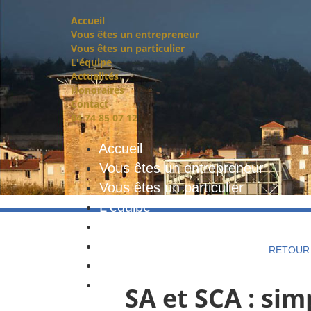
Accueil
Vous êtes un entrepreneur
Vous êtes un particulier
L'équipe
Actualités
Honoraires
Contact
04 74 85 07 12
Accueil
Vous êtes un entrepreneur
Vous êtes un particulier
L'équipe
Actualités
Honoraires
RETOUR 
Contact
04 74 85 07 12
SA et SCA : sim