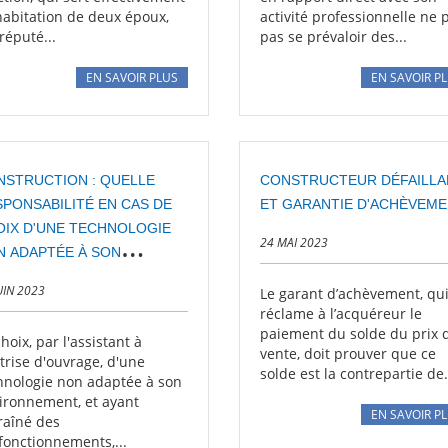
'habitation de deux époux,
activité professionnelle ne 
réputé...
pas se prévaloir des...
EN SAVOIR PLUS
EN SAVOIR P
NSTRUCTION : QUELLE
CONSTRUCTEUR DÉFAILLA
PONSABILITÉ EN CAS DE
ET GARANTIE D'ACHÈVEM
OIX D'UNE TECHNOLOGIE
24 MAI 2023
N ADAPTÉE À SON
VIRONNEMENT ?
UIN 2023
Le garant d’achèvement, qu
réclame à l’acquéreur le
paiement du solde du prix 
hoix, par l'assistant à
vente, doit prouver que ce
trise d'ouvrage, d'une
solde est la contrepartie de.
hnologie non adaptée à son
ironnement, et ayant
EN SAVOIR P
raîné des
fonctionnements,...