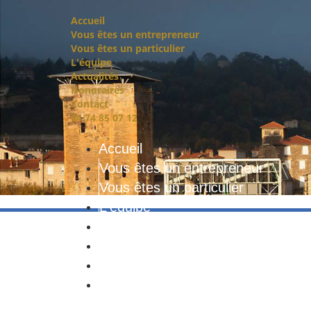
Accueil
Vous êtes un entrepreneur
Vous êtes un particulier
L'équipe
Actualités
Honoraires
Contact
04 74 85 07 12
Accueil
Vous êtes un entrepreneur
Vous êtes un particulier
L'équipe
Actualités
Honoraires
Contact
04 74 85 07 12