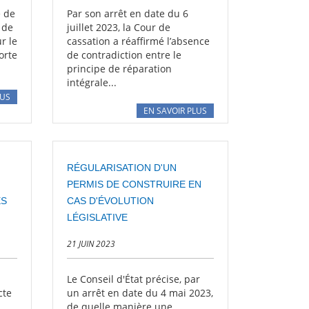
e de
Par son arrêt en date du 6
 de
juillet 2023, la Cour de
r le
cassation a réaffirmé l’absence
orte
de contradiction entre le
principe de réparation
intégrale...
LUS
EN SAVOIR PLUS
RÉGULARISATION D'UN
PERMIS DE CONSTRUIRE EN
ES
CAS D'ÉVOLUTION
LÉGISLATIVE
21 JUIN 2023
Le Conseil d'État précise, par
cte
un arrêt en date du 4 mai 2023,
de quelle manière une