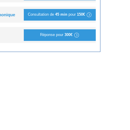
Consultation de
45 min
pour
150€
phonique
Réponse pour
300€