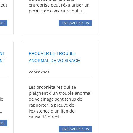
peut
entreprise peut régulariser un
permis de construire qui lui...
LUS
EN SAVOIR PLUS
NT
PROUVER LE TROUBLE
ENT
ANORMAL DE VOISINAGE
22 MAI 2023
i
Les propriétaires qui se
plaignent d'un trouble anormal
de
de voisinage sont tenus de
rapporter la preuve de
..
l'existence d'un lien de
causalité direct...
LUS
EN SAVOIR PLUS