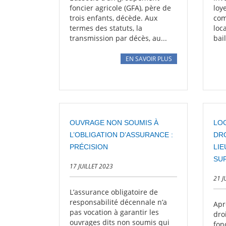
foncier agricole (GFA), père de
loye
trois enfants, décède. Aux
com
termes des statuts, la
loc
transmission par décès, au...
bail
EN SAVOIR PLUS
OUVRAGE NON SOUMIS À
LO
L’OBLIGATION D’ASSURANCE :
DRO
PRÉCISION
LIE
SU
17 JUILLET 2023
21 J
L’assurance obligatoire de
responsabilité décennale n’a
Apr
pas vocation à garantir les
dro
ouvrages dits non soumis qui
fon