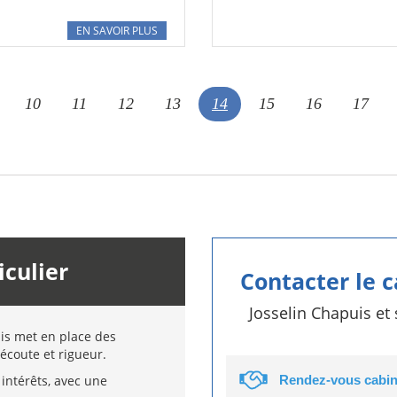
EN SAVOIR PLUS
10
11
12
13
14
15
16
17
iculier
Contacter le 
Josselin Chapuis et
uis met en place des
écoute et rigueur.
intérêts, avec une
Rendez-vous cabin