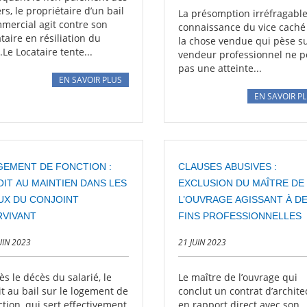
rs, le propriétaire d’un bail
La présomption irréfragabl
mercial agit contre son
connaissance du vice caché
ataire en résiliation du
la chose vendue qui pèse su
.Le Locataire tente...
vendeur professionnel ne p
pas une atteinte...
EN SAVOIR PLUS
EN SAVOIR P
GEMENT DE FONCTION :
CLAUSES ABUSIVES :
IT AU MAINTIEN DANS LES
EXCLUSION DU MAÎTRE DE
UX DU CONJOINT
L’OUVRAGE AGISSANT À D
RVIVANT
FINS PROFESSIONNELLES
UIN 2023
21 JUIN 2023
ès le décès du salarié, le
Le maître de l’ouvrage qui
it au bail sur le logement de
conclut un contrat d’archite
ction, qui sert effectivement
en rapport direct avec son