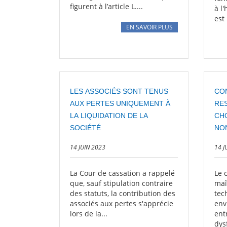
figurent à l’article L....
à l
est 
EN SAVOIR PLUS
LES ASSOCIÉS SONT TENUS
CO
AUX PERTES UNIQUEMENT À
RES
LA LIQUIDATION DE LA
CH
SOCIÉTÉ
NO
EN
14 JUIN 2023
14 J
La Cour de cassation a rappelé
Le c
que, sauf stipulation contraire
maî
des statuts, la contribution des
tec
associés aux pertes s'apprécie
env
lors de la...
ent
dys